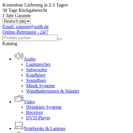
Kostenlose Lieferung in 2-3 Tagen
30 Tage Rückgaberecht
1 Jahr Garantie
Email: support@azilb.de
Online-Betreuung - 24/7
Katalog
Audio
Lautsprecher
Subwoofer
Kopfhörer
Soundbars
Musik Systeme
Wandhalterungen & Ständer
Video
Heimkino Systeme
Receiver
DVD-Player
Notebooks & Laptops