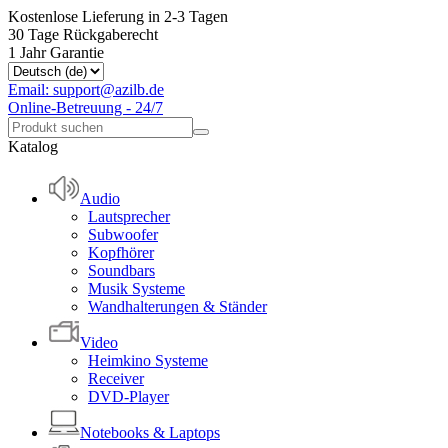
Kostenlose Lieferung in 2-3 Tagen
30 Tage Rückgaberecht
1 Jahr Garantie
Email: support@azilb.de
Online-Betreuung - 24/7
Katalog
Audio
Lautsprecher
Subwoofer
Kopfhörer
Soundbars
Musik Systeme
Wandhalterungen & Ständer
Video
Heimkino Systeme
Receiver
DVD-Player
Notebooks & Laptops