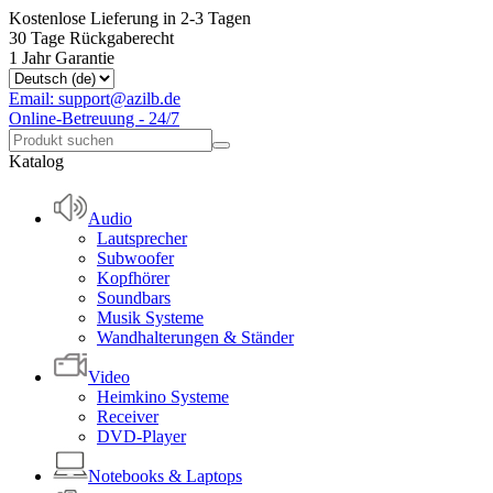
Kostenlose Lieferung in 2-3 Tagen
30 Tage Rückgaberecht
1 Jahr Garantie
Email: support@azilb.de
Online-Betreuung - 24/7
Katalog
Audio
Lautsprecher
Subwoofer
Kopfhörer
Soundbars
Musik Systeme
Wandhalterungen & Ständer
Video
Heimkino Systeme
Receiver
DVD-Player
Notebooks & Laptops