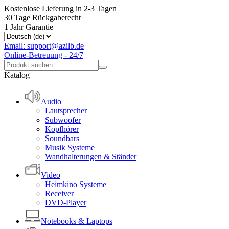
Kostenlose Lieferung in 2-3 Tagen
30 Tage Rückgaberecht
1 Jahr Garantie
Email: support@azilb.de
Online-Betreuung - 24/7
Katalog
Audio
Lautsprecher
Subwoofer
Kopfhörer
Soundbars
Musik Systeme
Wandhalterungen & Ständer
Video
Heimkino Systeme
Receiver
DVD-Player
Notebooks & Laptops