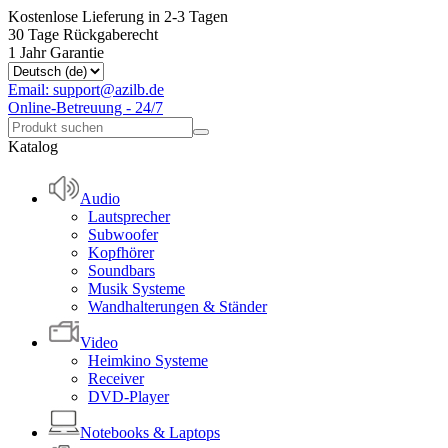
Kostenlose Lieferung in 2-3 Tagen
30 Tage Rückgaberecht
1 Jahr Garantie
Email: support@azilb.de
Online-Betreuung - 24/7
Katalog
Audio
Lautsprecher
Subwoofer
Kopfhörer
Soundbars
Musik Systeme
Wandhalterungen & Ständer
Video
Heimkino Systeme
Receiver
DVD-Player
Notebooks & Laptops