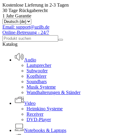
Kostenlose Lieferung in 2-3 Tagen
30 Tage Rückgaberecht
1 Jahr Garantie
Email: support@azilb.de
Online-Betreuung - 24/7
Katalog
Audio
Lautsprecher
Subwoofer
Kopfhörer
Soundbars
Musik Systeme
Wandhalterungen & Ständer
Video
Heimkino Systeme
Receiver
DVD-Player
Notebooks & Laptops