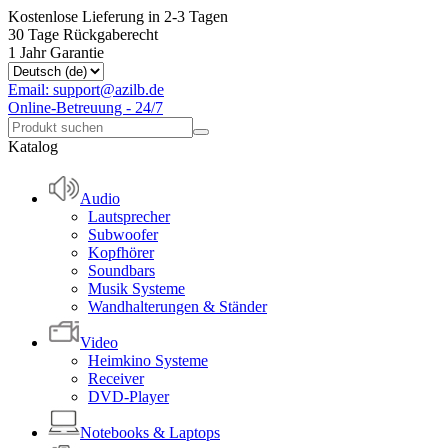
Kostenlose Lieferung in 2-3 Tagen
30 Tage Rückgaberecht
1 Jahr Garantie
Email: support@azilb.de
Online-Betreuung - 24/7
Katalog
Audio
Lautsprecher
Subwoofer
Kopfhörer
Soundbars
Musik Systeme
Wandhalterungen & Ständer
Video
Heimkino Systeme
Receiver
DVD-Player
Notebooks & Laptops