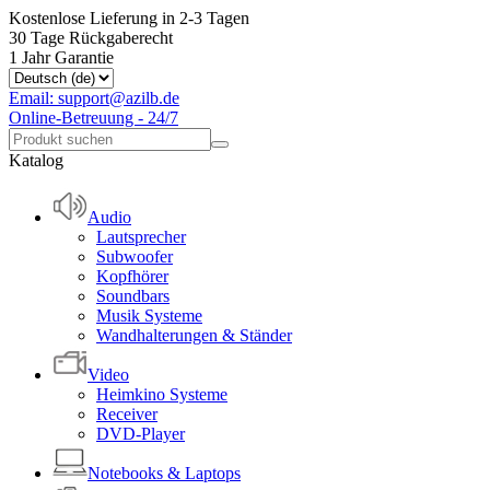
Kostenlose Lieferung in 2-3 Tagen
30 Tage Rückgaberecht
1 Jahr Garantie
Email: support@azilb.de
Online-Betreuung - 24/7
Katalog
Audio
Lautsprecher
Subwoofer
Kopfhörer
Soundbars
Musik Systeme
Wandhalterungen & Ständer
Video
Heimkino Systeme
Receiver
DVD-Player
Notebooks & Laptops