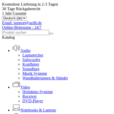
Kostenlose Lieferung in 2-3 Tagen
30 Tage Rückgaberecht
1 Jahr Garantie
Email: support@azilb.de
Online-Betreuung - 24/7
Katalog
Audio
Lautsprecher
Subwoofer
Kopfhörer
Soundbars
Musik Systeme
Wandhalterungen & Ständer
Video
Heimkino Systeme
Receiver
DVD-Player
Notebooks & Laptops