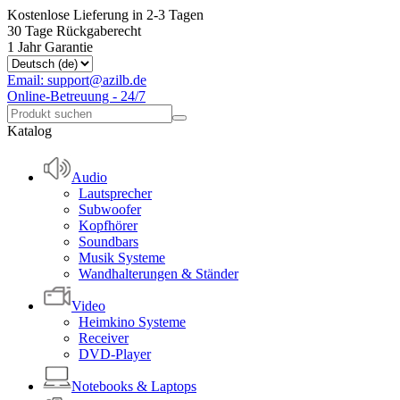
Kostenlose Lieferung in 2-3 Tagen
30 Tage Rückgaberecht
1 Jahr Garantie
Email: support@azilb.de
Online-Betreuung - 24/7
Katalog
Audio
Lautsprecher
Subwoofer
Kopfhörer
Soundbars
Musik Systeme
Wandhalterungen & Ständer
Video
Heimkino Systeme
Receiver
DVD-Player
Notebooks & Laptops