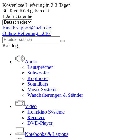
Kostenlose Lieferung in 2-3 Tagen
30 Tage Rückgaberecht
1 Jahr Garantie
Email: support@azilb.de
Online-Betreuung - 24/7
Katalog
Audio
Lautsprecher
Subwoofer
Kopfhörer
Soundbars
Musik Systeme
Wandhalterungen & Ständer
Video
Heimkino Systeme
Receiver
DVD-Player
Notebooks & Laptops