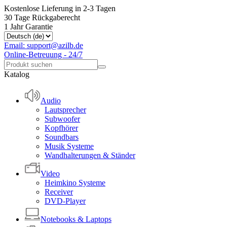
Kostenlose Lieferung in 2-3 Tagen
30 Tage Rückgaberecht
1 Jahr Garantie
Email: support@azilb.de
Online-Betreuung - 24/7
Katalog
Audio
Lautsprecher
Subwoofer
Kopfhörer
Soundbars
Musik Systeme
Wandhalterungen & Ständer
Video
Heimkino Systeme
Receiver
DVD-Player
Notebooks & Laptops