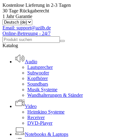
Kostenlose Lieferung in 2-3 Tagen
30 Tage Rückgaberecht
1 Jahr Garantie
Email: support@azilb.de
Online-Betreuung - 24/7
Katalog
Audio
Lautsprecher
Subwoofer
Kopfhörer
Soundbars
Musik Systeme
Wandhalterungen & Ständer
Video
Heimkino Systeme
Receiver
DVD-Player
Notebooks & Laptops