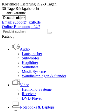
Kostenlose Lieferung in 2-3 Tagen
30 Tage Rückgaberecht
1 Jahr Garantie
Email: support@azilb.de
Online-Betreuung - 24/7
Katalog
Audio
Lautsprecher
Subwoofer
Kopfhörer
Soundbars
Musik Systeme
Wandhalterungen & Ständer
Video
Heimkino Systeme
Receiver
DVD-Player
Notebooks & Laptops