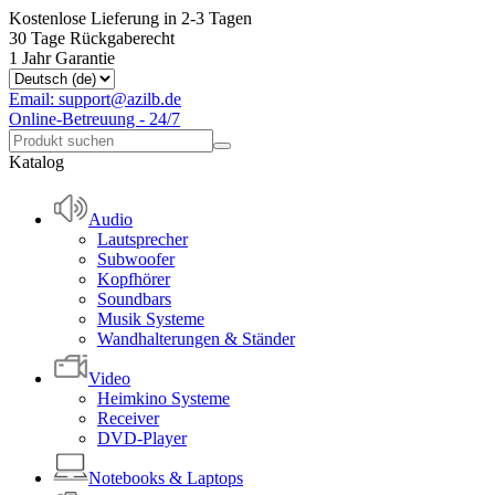
Kostenlose Lieferung in 2-3 Tagen
30 Tage Rückgaberecht
1 Jahr Garantie
Email: support@azilb.de
Online-Betreuung - 24/7
Katalog
Audio
Lautsprecher
Subwoofer
Kopfhörer
Soundbars
Musik Systeme
Wandhalterungen & Ständer
Video
Heimkino Systeme
Receiver
DVD-Player
Notebooks & Laptops