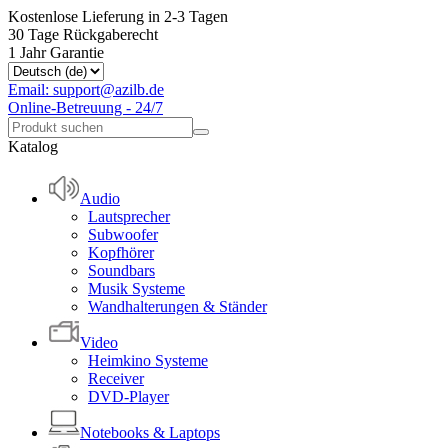
Kostenlose Lieferung in 2-3 Tagen
30 Tage Rückgaberecht
1 Jahr Garantie
Email: support@azilb.de
Online-Betreuung - 24/7
Katalog
Audio
Lautsprecher
Subwoofer
Kopfhörer
Soundbars
Musik Systeme
Wandhalterungen & Ständer
Video
Heimkino Systeme
Receiver
DVD-Player
Notebooks & Laptops