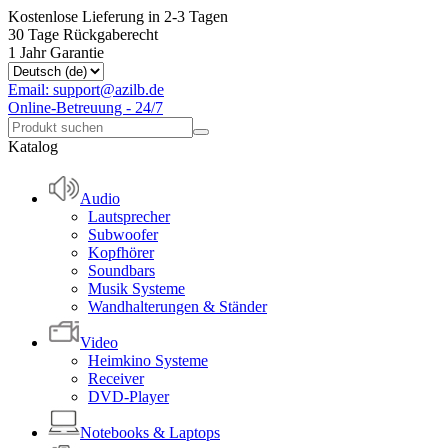
Kostenlose Lieferung in 2-3 Tagen
30 Tage Rückgaberecht
1 Jahr Garantie
Email: support@azilb.de
Online-Betreuung - 24/7
Katalog
Audio
Lautsprecher
Subwoofer
Kopfhörer
Soundbars
Musik Systeme
Wandhalterungen & Ständer
Video
Heimkino Systeme
Receiver
DVD-Player
Notebooks & Laptops