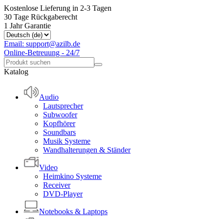
Kostenlose Lieferung in 2-3 Tagen
30 Tage Rückgaberecht
1 Jahr Garantie
Email: support@azilb.de
Online-Betreuung - 24/7
Katalog
Audio
Lautsprecher
Subwoofer
Kopfhörer
Soundbars
Musik Systeme
Wandhalterungen & Ständer
Video
Heimkino Systeme
Receiver
DVD-Player
Notebooks & Laptops