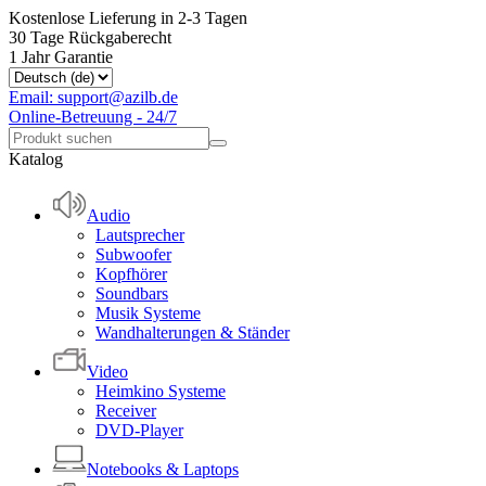
Kostenlose Lieferung in 2-3 Tagen
30 Tage Rückgaberecht
1 Jahr Garantie
Email: support@azilb.de
Online-Betreuung - 24/7
Katalog
Audio
Lautsprecher
Subwoofer
Kopfhörer
Soundbars
Musik Systeme
Wandhalterungen & Ständer
Video
Heimkino Systeme
Receiver
DVD-Player
Notebooks & Laptops