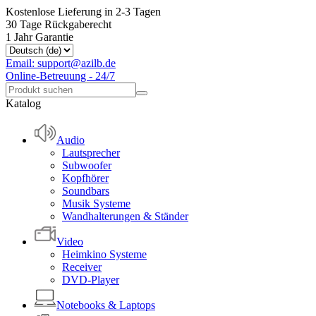
Kostenlose Lieferung in 2-3 Tagen
30 Tage Rückgaberecht
1 Jahr Garantie
Email: support@azilb.de
Online-Betreuung - 24/7
Katalog
Audio
Lautsprecher
Subwoofer
Kopfhörer
Soundbars
Musik Systeme
Wandhalterungen & Ständer
Video
Heimkino Systeme
Receiver
DVD-Player
Notebooks & Laptops