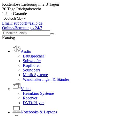
Kostenlose Lieferung in 2-3 Tagen
30 Tage Rückgaberecht
1 Jahr Garantie
Email: support@azilb.de
Online-Betreuung - 24/7
Katalog
Audio
Lautsprecher
Subwoofer
Kopfhörer
Soundbars
Musik Systeme
Wandhalterungen & Ständer
Video
Heimkino Systeme
Receiver
DVD-Player
Notebooks & Laptops