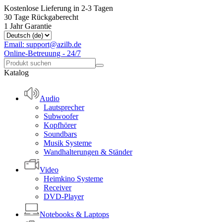
Kostenlose Lieferung in 2-3 Tagen
30 Tage Rückgaberecht
1 Jahr Garantie
Email: support@azilb.de
Online-Betreuung - 24/7
Katalog
Audio
Lautsprecher
Subwoofer
Kopfhörer
Soundbars
Musik Systeme
Wandhalterungen & Ständer
Video
Heimkino Systeme
Receiver
DVD-Player
Notebooks & Laptops