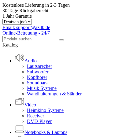
Kostenlose Lieferung in 2-3 Tagen
30 Tage Rückgaberecht
1 Jahr Garantie
Email: support@azilb.de
Online-Betreuung - 24/7
Katalog
Audio
Lautsprecher
Subwoofer
Kopfhörer
Soundbars
Musik Systeme
Wandhalterungen & Ständer
Video
Heimkino Systeme
Receiver
DVD-Player
Notebooks & Laptops