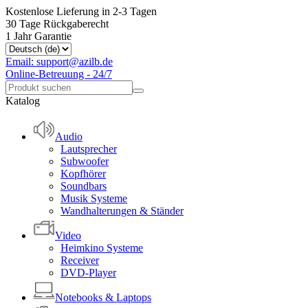
Kostenlose Lieferung in 2-3 Tagen
30 Tage Rückgaberecht
1 Jahr Garantie
Email: support@azilb.de
Online-Betreuung - 24/7
Katalog
Audio
Lautsprecher
Subwoofer
Kopfhörer
Soundbars
Musik Systeme
Wandhalterungen & Ständer
Video
Heimkino Systeme
Receiver
DVD-Player
Notebooks & Laptops