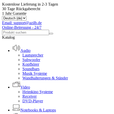
Kostenlose Lieferung in 2-3 Tagen
30 Tage Rückgaberecht
1 Jahr Garantie
Email: support@azilb.de
Online-Betreuung - 24/7
Katalog
Audio
Lautsprecher
Subwoofer
Kopfhörer
Soundbars
Musik Systeme
Wandhalterungen & Ständer
Video
Heimkino Systeme
Receiver
DVD-Player
Notebooks & Laptops