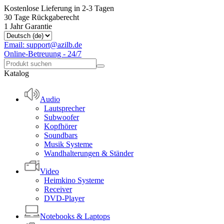
Kostenlose Lieferung in 2-3 Tagen
30 Tage Rückgaberecht
1 Jahr Garantie
Email: support@azilb.de
Online-Betreuung - 24/7
Katalog
Audio
Lautsprecher
Subwoofer
Kopfhörer
Soundbars
Musik Systeme
Wandhalterungen & Ständer
Video
Heimkino Systeme
Receiver
DVD-Player
Notebooks & Laptops