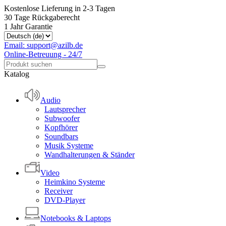
Kostenlose Lieferung in 2-3 Tagen
30 Tage Rückgaberecht
1 Jahr Garantie
Email: support@azilb.de
Online-Betreuung - 24/7
Katalog
Audio
Lautsprecher
Subwoofer
Kopfhörer
Soundbars
Musik Systeme
Wandhalterungen & Ständer
Video
Heimkino Systeme
Receiver
DVD-Player
Notebooks & Laptops