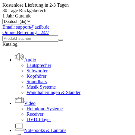
Kostenlose Lieferung in 2-3 Tagen
30 Tage Rückgaberecht
1 Jahr Garantie
Email: support@azilb.de
Online-Betreuung - 24/7
Katalog
Audio
Lautsprecher
Subwoofer
Kopfhörer
Soundbars
Musik Systeme
Wandhalterungen & Ständer
Video
Heimkino Systeme
Receiver
DVD-Player
Notebooks & Laptops