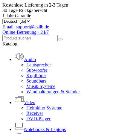
Kostenlose Lieferung in 2-3 Tagen
30 Tage Rückgaberecht
1 Jahr Garantie
Email: support@azilb.de
Online-Betreuung - 24/7
Katalog
Audio
Lautsprecher
Subwoofer
Kopfhörer
Soundbars
Musik Systeme
Wandhalterungen & Ständer
Video
Heimkino Systeme
Receiver
DVD-Player
Notebooks & Laptops