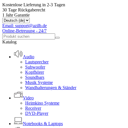
Kostenlose Lieferung in 2-3 Tagen
30 Tage Rückgaberecht
1 Jahr Garantie
Email: support@azilb.de
Online-Betreuung - 24/7
Katalog
Audio
Lautsprecher
Subwoofer
Kopfhörer
Soundbars
Musik Systeme
Wandhalterungen & Ständer
Video
Heimkino Systeme
Receiver
DVD-Player
Notebooks & Laptops