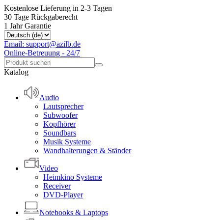
Kostenlose Lieferung in 2-3 Tagen
30 Tage Rückgaberecht
1 Jahr Garantie
Email: support@azilb.de
Online-Betreuung - 24/7
Katalog
Audio
Lautsprecher
Subwoofer
Kopfhörer
Soundbars
Musik Systeme
Wandhalterungen & Ständer
Video
Heimkino Systeme
Receiver
DVD-Player
Notebooks & Laptops