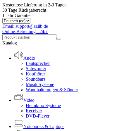
Kostenlose Lieferung in 2-3 Tagen
30 Tage Rückgaberecht
1 Jahr Garantie
Email: support@azilb.de
Online-Betreuung - 24/7
Katalog
Audio
Lautsprecher
Subwoofer
Kopfhörer
Soundbars
Musik Systeme
Wandhalterungen & Ständer
Video
Heimkino Systeme
Receiver
DVD-Player
Notebooks & Laptops