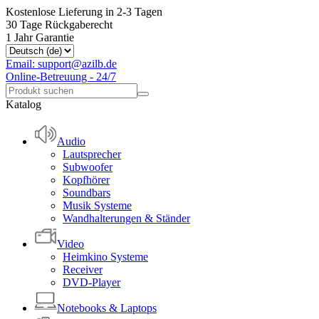
Kostenlose Lieferung in 2-3 Tagen
30 Tage Rückgaberecht
1 Jahr Garantie
Email: support@azilb.de
Online-Betreuung - 24/7
Katalog
Audio
Lautsprecher
Subwoofer
Kopfhörer
Soundbars
Musik Systeme
Wandhalterungen & Ständer
Video
Heimkino Systeme
Receiver
DVD-Player
Notebooks & Laptops