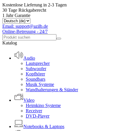
Kostenlose Lieferung in 2-3 Tagen
30 Tage Rückgaberecht
1 Jahr Garantie
Email: support@azilb.de
Online-Betreuung - 24/7
Katalog
Audio
Lautsprecher
Subwoofer
Kopfhörer
Soundbars
Musik Systeme
Wandhalterungen & Ständer
Video
Heimkino Systeme
Receiver
DVD-Player
Notebooks & Laptops