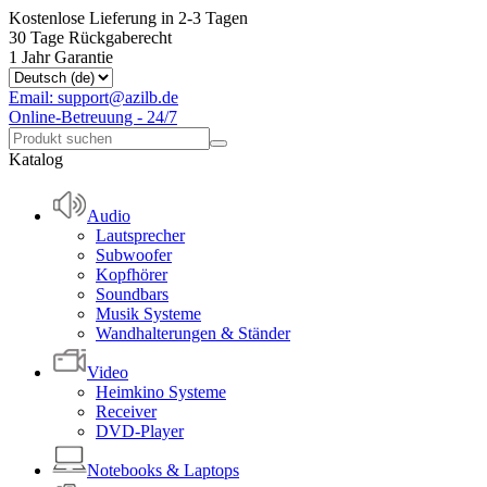
Kostenlose Lieferung in 2-3 Tagen
30 Tage Rückgaberecht
1 Jahr Garantie
Email: support@azilb.de
Online-Betreuung - 24/7
Katalog
Audio
Lautsprecher
Subwoofer
Kopfhörer
Soundbars
Musik Systeme
Wandhalterungen & Ständer
Video
Heimkino Systeme
Receiver
DVD-Player
Notebooks & Laptops