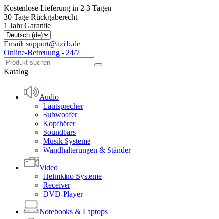
Kostenlose Lieferung in 2-3 Tagen
30 Tage Rückgaberecht
1 Jahr Garantie
Email: support@azilb.de
Online-Betreuung - 24/7
Katalog
Audio
Lautsprecher
Subwoofer
Kopfhörer
Soundbars
Musik Systeme
Wandhalterungen & Ständer
Video
Heimkino Systeme
Receiver
DVD-Player
Notebooks & Laptops