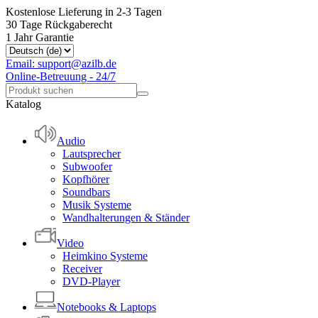
Kostenlose Lieferung in 2-3 Tagen
30 Tage Rückgaberecht
1 Jahr Garantie
Email: support@azilb.de
Online-Betreuung - 24/7
Katalog
Audio
Lautsprecher
Subwoofer
Kopfhörer
Soundbars
Musik Systeme
Wandhalterungen & Ständer
Video
Heimkino Systeme
Receiver
DVD-Player
Notebooks & Laptops