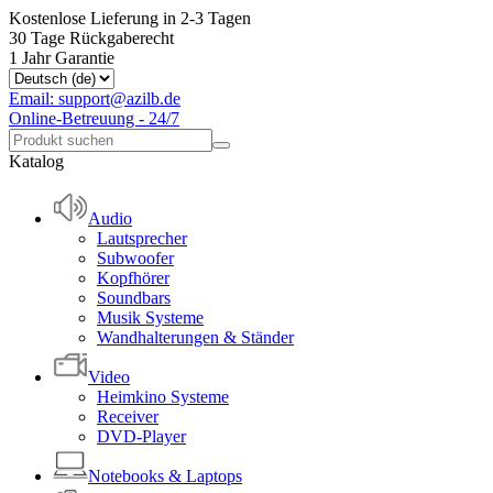
Kostenlose Lieferung in 2-3 Tagen
30 Tage Rückgaberecht
1 Jahr Garantie
Email: support@azilb.de
Online-Betreuung - 24/7
Katalog
Audio
Lautsprecher
Subwoofer
Kopfhörer
Soundbars
Musik Systeme
Wandhalterungen & Ständer
Video
Heimkino Systeme
Receiver
DVD-Player
Notebooks & Laptops