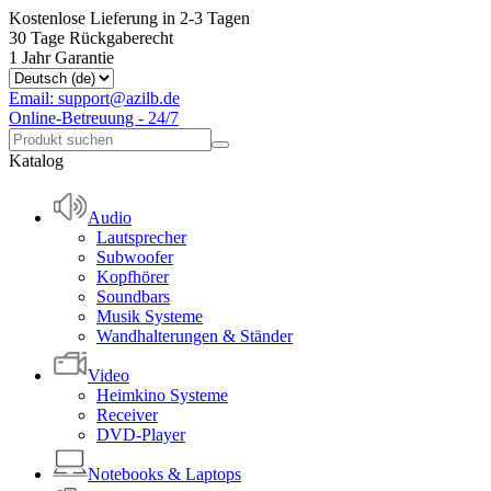
Kostenlose Lieferung in 2-3 Tagen
30 Tage Rückgaberecht
1 Jahr Garantie
Email: support@azilb.de
Online-Betreuung - 24/7
Katalog
Audio
Lautsprecher
Subwoofer
Kopfhörer
Soundbars
Musik Systeme
Wandhalterungen & Ständer
Video
Heimkino Systeme
Receiver
DVD-Player
Notebooks & Laptops