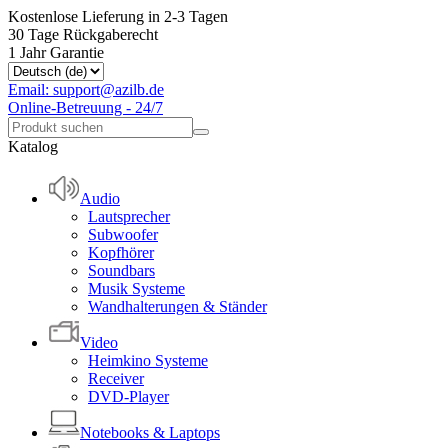
Kostenlose Lieferung in 2-3 Tagen
30 Tage Rückgaberecht
1 Jahr Garantie
Email: support@azilb.de
Online-Betreuung - 24/7
Katalog
Audio
Lautsprecher
Subwoofer
Kopfhörer
Soundbars
Musik Systeme
Wandhalterungen & Ständer
Video
Heimkino Systeme
Receiver
DVD-Player
Notebooks & Laptops