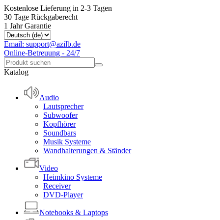
Kostenlose Lieferung in 2-3 Tagen
30 Tage Rückgaberecht
1 Jahr Garantie
Email: support@azilb.de
Online-Betreuung - 24/7
Katalog
Audio
Lautsprecher
Subwoofer
Kopfhörer
Soundbars
Musik Systeme
Wandhalterungen & Ständer
Video
Heimkino Systeme
Receiver
DVD-Player
Notebooks & Laptops