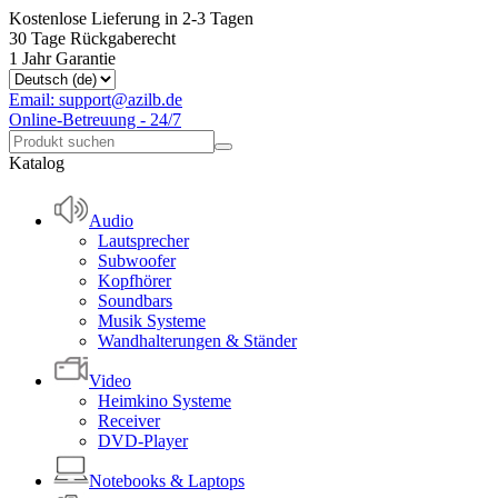
Kostenlose Lieferung in 2-3 Tagen
30 Tage Rückgaberecht
1 Jahr Garantie
Email: support@azilb.de
Online-Betreuung - 24/7
Katalog
Audio
Lautsprecher
Subwoofer
Kopfhörer
Soundbars
Musik Systeme
Wandhalterungen & Ständer
Video
Heimkino Systeme
Receiver
DVD-Player
Notebooks & Laptops