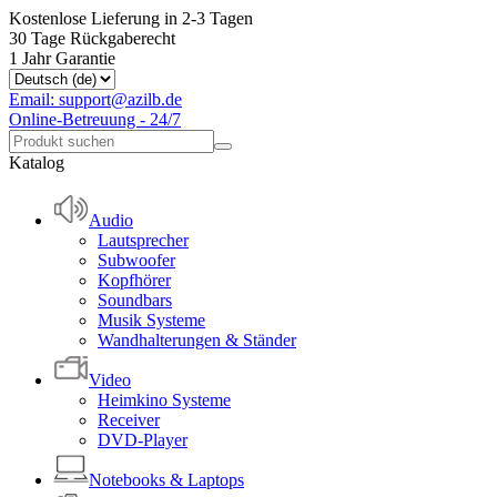
Kostenlose Lieferung in 2-3 Tagen
30 Tage Rückgaberecht
1 Jahr Garantie
Email: support@azilb.de
Online-Betreuung - 24/7
Katalog
Audio
Lautsprecher
Subwoofer
Kopfhörer
Soundbars
Musik Systeme
Wandhalterungen & Ständer
Video
Heimkino Systeme
Receiver
DVD-Player
Notebooks & Laptops