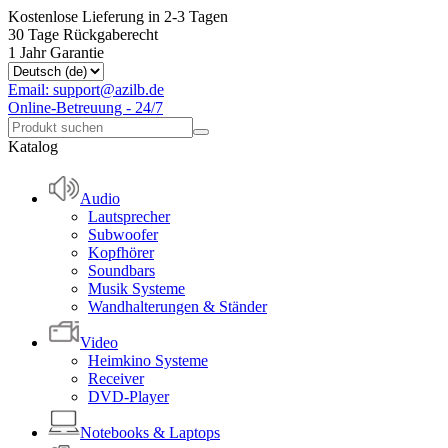
Kostenlose Lieferung in 2-3 Tagen
30 Tage Rückgaberecht
1 Jahr Garantie
Email: support@azilb.de
Online-Betreuung - 24/7
Katalog
Audio
Lautsprecher
Subwoofer
Kopfhörer
Soundbars
Musik Systeme
Wandhalterungen & Ständer
Video
Heimkino Systeme
Receiver
DVD-Player
Notebooks & Laptops