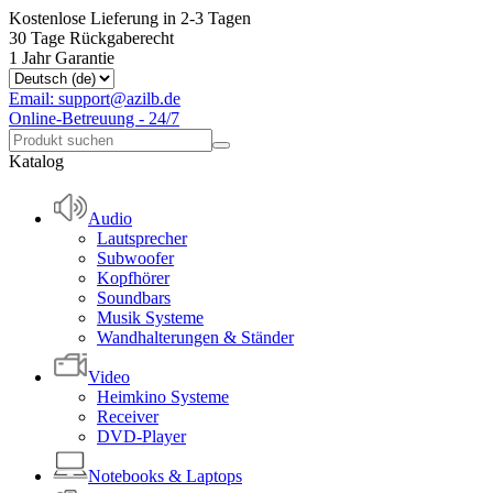
Kostenlose Lieferung in 2-3 Tagen
30 Tage Rückgaberecht
1 Jahr Garantie
Email: support@azilb.de
Online-Betreuung - 24/7
Katalog
Audio
Lautsprecher
Subwoofer
Kopfhörer
Soundbars
Musik Systeme
Wandhalterungen & Ständer
Video
Heimkino Systeme
Receiver
DVD-Player
Notebooks & Laptops