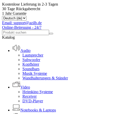
Kostenlose Lieferung in 2-3 Tagen
30 Tage Rückgaberecht
1 Jahr Garantie
Email: support@azilb.de
Online-Betreuung - 24/7
Katalog
Audio
Lautsprecher
Subwoofer
Kopfhörer
Soundbars
Musik Systeme
Wandhalterungen & Ständer
Video
Heimkino Systeme
Receiver
DVD-Player
Notebooks & Laptops