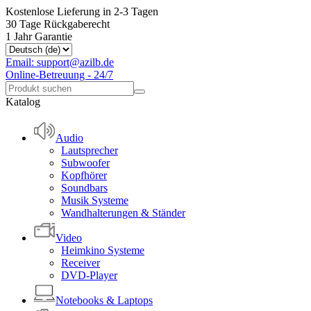
Kostenlose Lieferung in 2-3 Tagen
30 Tage Rückgaberecht
1 Jahr Garantie
Email: support@azilb.de
Online-Betreuung - 24/7
Katalog
Audio
Lautsprecher
Subwoofer
Kopfhörer
Soundbars
Musik Systeme
Wandhalterungen & Ständer
Video
Heimkino Systeme
Receiver
DVD-Player
Notebooks & Laptops