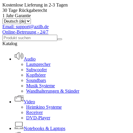
Kostenlose Lieferung in 2-3 Tagen
30 Tage Rückgaberecht
1 Jahr Garantie
Email: support@azilb.de
Online-Betreuung - 24/7
Katalog
Audio
Lautsprecher
Subwoofer
Kopfhörer
Soundbars
Musik Systeme
Wandhalterungen & Ständer
Video
Heimkino Systeme
Receiver
DVD-Player
Notebooks & Laptops