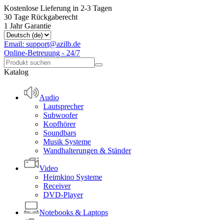
Kostenlose Lieferung in 2-3 Tagen
30 Tage Rückgaberecht
1 Jahr Garantie
Email: support@azilb.de
Online-Betreuung - 24/7
Katalog
Audio
Lautsprecher
Subwoofer
Kopfhörer
Soundbars
Musik Systeme
Wandhalterungen & Ständer
Video
Heimkino Systeme
Receiver
DVD-Player
Notebooks & Laptops