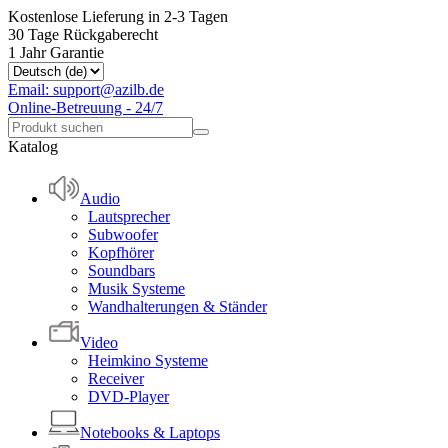
Kostenlose Lieferung in 2-3 Tagen
30 Tage Rückgaberecht
1 Jahr Garantie
Email: support@azilb.de
Online-Betreuung - 24/7
Katalog
Audio
Lautsprecher
Subwoofer
Kopfhörer
Soundbars
Musik Systeme
Wandhalterungen & Ständer
Video
Heimkino Systeme
Receiver
DVD-Player
Notebooks & Laptops